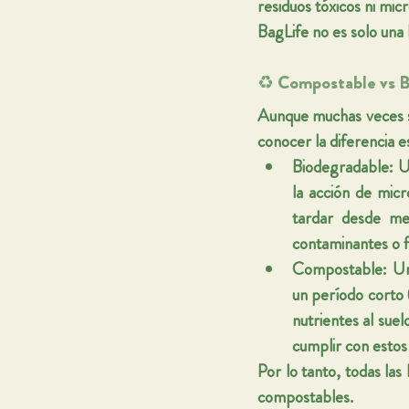
residuos tóxicos ni micr
BagLife no es solo una
♻️ Compostable vs B
Aunque muchas veces s
conocer la diferencia 
Biodegradable
: 
la acción de mic
tardar desde me
contaminantes o 
Compostable
: U
un período corto
nutrientes al sue
cumplir con estos
Por lo tanto, todas la
compostables.