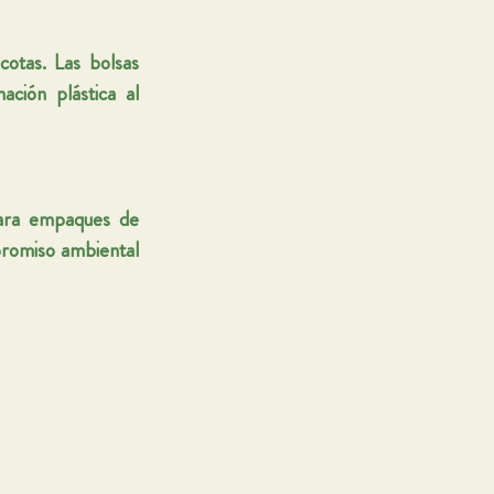
otas. Las bolsas 
ción plástica al 
ara empaques de 
romiso ambiental 