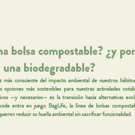
Nosotros
Tipos de Bolsas
Certificaciones
Clientes
Distr
a bolsa compostable? ¿y por
a una biodegradable?
 más consciente del impacto ambiental de nuestros hábitos
 opciones más sostenibles para nuestras actividades cotidi
ivos —y necesarios— es la transición hacia alternativas ecoló
donde entra en juego 
BagLife
, la línea de bolsas compostab
uieren reducir su huella ambiental sin sacrificar funcionalidad.