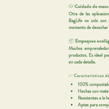
🐶 
Cuidado de masc
Otra de las aplicacio
BagLife no solo son s
momento de desechar l
📦 
Empaques ecológ
Muchos emprendedores
productos. Es ideal p
en cada detalle.
✅ Características d
100% compostab
Hechas con mater
Resistentes a la 
Aptas para compos