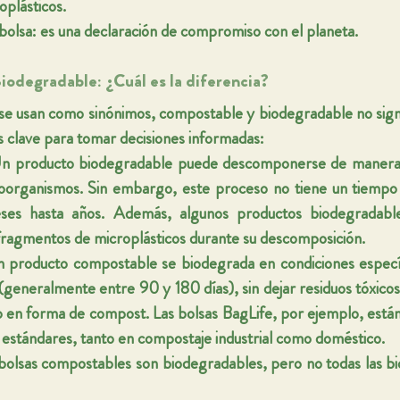
oplásticos.
 bolsa: es una declaración de compromiso con el planeta.
iodegradable: ¿Cuál es la diferencia?
e usan como sinónimos, 
compostable
 y 
biodegradable
 no sign
es clave para tomar decisiones informadas:
Un producto biodegradable puede descomponerse de manera n
roorganismos. Sin embargo, este proceso 
no tiene un tiempo
ses hasta años. Además, algunos productos biodegradables
fragmentos de microplásticos durante su descomposición.
n producto compostable 
se biodegrada en condiciones especí
 (generalmente entre 90 y 180 días), 
sin dejar residuos tóxico
lo en forma de compost. Las bolsas 
BagLife
, por ejemplo, están
 estándares, tanto en compostaje industrial como doméstico.
s bolsas compostables son biodegradables, pero no todas las b