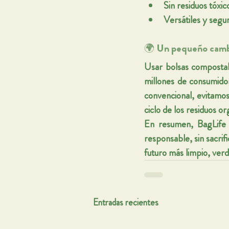
Sin residuos tóxic
Versátiles y segu
🌍 Un pequeño camb
Usar bolsas compostab
millones de consumido
convencional, evitamos
ciclo de los residuos or
En resumen, BagLife e
responsable, sin sacrif
futuro más limpio, verd
Entradas recientes